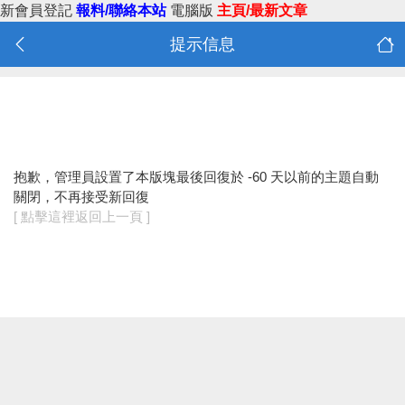
新會員登記
報料/聯絡本站
電腦版
主頁/最新文章
提示信息
抱歉，管理員設置了本版塊最後回復於 -60 天以前的主題自動
關閉，不再接受新回復
[ 點擊這裡返回上一頁 ]