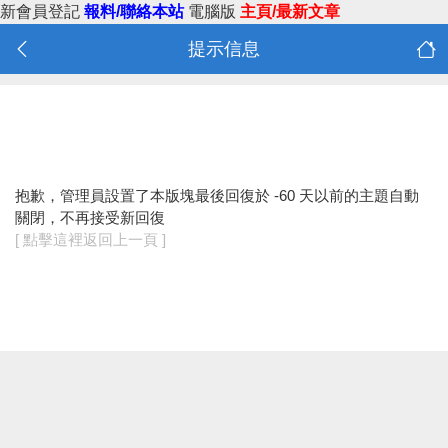
新會員登記
報料/聯絡本站
電腦版
主頁/最新文章
提示信息
抱歉，管理員設置了本版塊最後回復於 -60 天以前的主題自動
關閉，不再接受新回復
[ 點擊這裡返回上一頁 ]