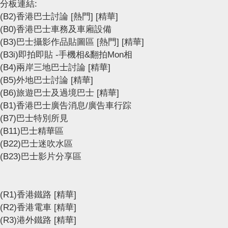
分板連結:
(B2)香港巴士討論
[熱門]
[精華]
(B0)香港巴士車務及車廂設備
(B3)巴士攝影作品貼圖區
[熱門]
[精華]
(B3i)即拍即貼 -手機相&翻拍Mon相
(B4)兩岸三地巴士討論
[精華]
(B5)外地巴士討論
[精華]
(B6)旅遊巴士及過境巴士
[精華]
(B1)香港巴士廣告消息/廣告車行踪
(B7)巴士特別所見
(B11)巴士精華區
(B22)巴士迷吹水區
(B23)巴士影片分享區
(R1)香港鐵路
[精華]
(R2)香港電車
[精華]
(R3)港外鐵路
[精華]