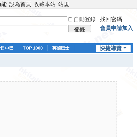
功能
設為首頁
收藏本站
站規
自動登錄
找回密碼
會員申請加入
登錄
快捷導覽
昔日中巴
TOP 1000
英國巴士
排行榜
日本鐵路