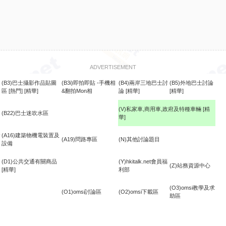
ADVERTISEMENT
(B3)巴士攝影作品貼圖
(B3i)即拍即貼 -手機相
(B4)兩岸三地巴士討
(B5)外地巴士討論
區
[熱門]
[精華]
&翻拍Mon相
論
[精華]
[精華]
(V)私家車,商用車,政府及特種車輛
[精
(B22)巴士迷吹水區
華]
食
(A16)建築物機電裝置及
(A19)問路專區
(N)其他討論題目
設備
(D1)公共交通有關商品
(Y)hkitalk.net會員福
(Z)站務資源中心
[精華]
利部
(O3)omsi教學及求
(O1)omsi討論區
(O2)omsi下載區
助區