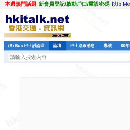
本週熱門話題
新會員登記/啟動戶口/重設密碼
以fb M
(B) Bus 巴士討論區
論壇
巴士路線消息
導讀
80
飛行報告
日誌
保留巴士
分享
記錄