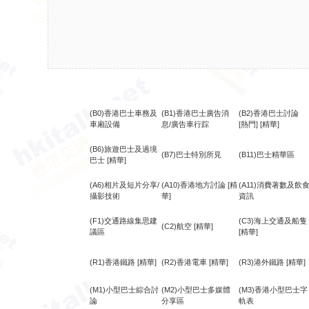
(B0)香港巴士車務及
(B1)香港巴士廣告消
(B2)香港巴士討論
車廂設備
息/廣告車行踪
[熱門]
[精華]
(B6)旅遊巴士及過境
(B7)巴士特別所見
(B11)巴士精華區
巴士
[精華]
(A6)相片及短片分享/
(A10)香港地方討論
[精
(A11)消費著數及飲
攝影技術
華]
資訊
(F1)交通路線集思建
(C3)海上交通及船隻
(C2)航空
[精華]
議區
[精華]
(R1)香港鐵路
[精華]
(R2)香港電車
[精華]
(R3)港外鐵路
[精華]
(M1)小型巴士綜合討
(M2)小型巴士多媒體
(M3)香港小型巴士字
論
分享區
軌表