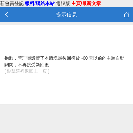
新會員登記
報料/聯絡本站
電腦版
主頁/最新文章
提示信息
抱歉，管理員設置了本版塊最後回復於 -60 天以前的主題自動
關閉，不再接受新回復
[ 點擊這裡返回上一頁 ]