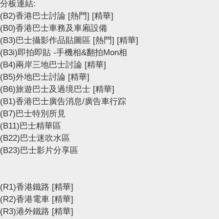
分板連結:
(B2)香港巴士討論
[熱門]
[精華]
(B0)香港巴士車務及車廂設備
(B3)巴士攝影作品貼圖區
[熱門]
[精華]
(B3i)即拍即貼 -手機相&翻拍Mon相
(B4)兩岸三地巴士討論
[精華]
(B5)外地巴士討論
[精華]
(B6)旅遊巴士及過境巴士
[精華]
(B1)香港巴士廣告消息/廣告車行踪
(B7)巴士特別所見
(B11)巴士精華區
(B22)巴士迷吹水區
(B23)巴士影片分享區
(R1)香港鐵路
[精華]
(R2)香港電車
[精華]
(R3)港外鐵路
[精華]