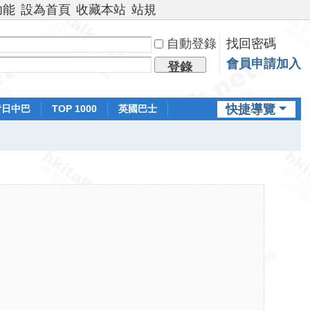
功能
設為首頁
收藏本站
站規
自動登錄
找回密碼
會員申請加入
登錄
快捷導覽
昔日中巴
TOP 1000
英國巴士
排行榜
日本鐵路