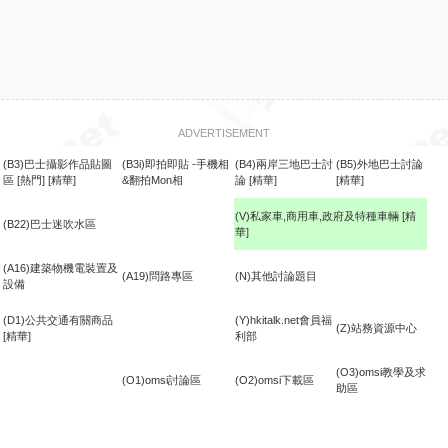
ADVERTISEMENT
(B3)巴士攝影作品貼圖
(B3i)即拍即貼 -手機相
(B4)兩岸三地巴士討
(B5)外地巴士討論
區
[熱門]
[精華]
&翻拍Mon相
論
[精華]
[精華]
(V)私家車,商用車,政府及特種車輛
[精
(B22)巴士迷吹水區
華]
食
(A16)建築物機電裝置及
(A19)問路專區
(N)其他討論題目
設備
(D1)公共交通有關商品
(Y)hkitalk.net會員福
(Z)站務資源中心
[精華]
利部
(O3)omsi教學及求
(O1)omsi討論區
(O2)omsi下載區
助區