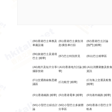
(B0)香港巴士車務及
(B1)香港巴士廣告消
(B2)香港巴士討論
車廂設備
息/廣告車行踪
[熱門]
[精華]
(B6)旅遊巴士及過境
(B7)巴士特別所見
(B11)巴士精華區
巴士
[精華]
(A6)相片及短片分享/
(A10)香港地方討論
[精
(A11)消費著數及飲
攝影技術
華]
資訊
(F1)交通路線集思建
(C3)海上交通及船隻
(C2)航空
[精華]
議區
[精華]
(R1)香港鐵路
[精華]
(R2)香港電車
[精華]
(R3)港外鐵路
[精華]
(M1)小型巴士綜合討
(M2)小型巴士多媒體
(M3)香港小型巴士字
論
分享區
軌表