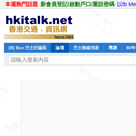
本週熱門話題
新會員登記/啟動戶口/重設密碼
以fb M
(B) Bus 巴士討論區
論壇
巴士路線消息
導讀
80
飛行報告
日誌
保留巴士
分享
記錄