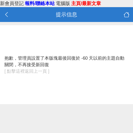
新會員登記
報料/聯絡本站
電腦版
主頁/最新文章
提示信息
抱歉，管理員設置了本版塊最後回復於 -60 天以前的主題自動
關閉，不再接受新回復
[ 點擊這裡返回上一頁 ]