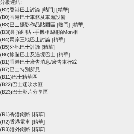
分板連結:
(B2)香港巴士討論
[熱門]
[精華]
(B0)香港巴士車務及車廂設備
(B3)巴士攝影作品貼圖區
[熱門]
[精華]
(B3i)即拍即貼 -手機相&翻拍Mon相
(B4)兩岸三地巴士討論
[精華]
(B5)外地巴士討論
[精華]
(B6)旅遊巴士及過境巴士
[精華]
(B1)香港巴士廣告消息/廣告車行踪
(B7)巴士特別所見
(B11)巴士精華區
(B22)巴士迷吹水區
(B23)巴士影片分享區
(R1)香港鐵路
[精華]
(R2)香港電車
[精華]
(R3)港外鐵路
[精華]