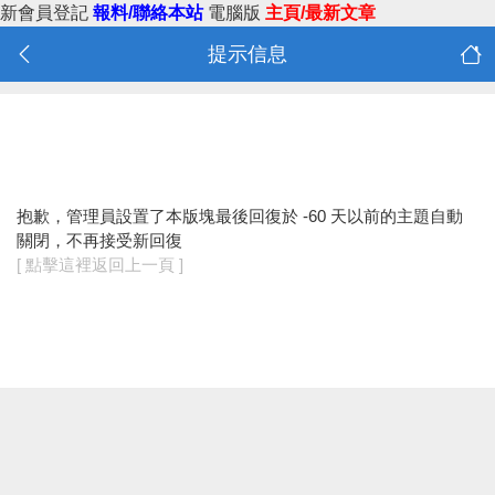
新會員登記
報料/聯絡本站
電腦版
主頁/最新文章
提示信息
抱歉，管理員設置了本版塊最後回復於 -60 天以前的主題自動
關閉，不再接受新回復
[ 點擊這裡返回上一頁 ]