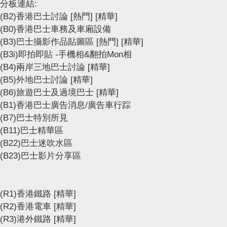
分板連結:
(B2)香港巴士討論
[熱門]
[精華]
(B0)香港巴士車務及車廂設備
(B3)巴士攝影作品貼圖區
[熱門]
[精華]
(B3i)即拍即貼 -手機相&翻拍Mon相
(B4)兩岸三地巴士討論
[精華]
(B5)外地巴士討論
[精華]
(B6)旅遊巴士及過境巴士
[精華]
(B1)香港巴士廣告消息/廣告車行踪
(B7)巴士特別所見
(B11)巴士精華區
(B22)巴士迷吹水區
(B23)巴士影片分享區
(R1)香港鐵路
[精華]
(R2)香港電車
[精華]
(R3)港外鐵路
[精華]