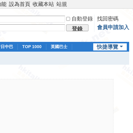
功能
設為首頁
收藏本站
站規
自動登錄
找回密碼
會員申請加入
登錄
快捷導覽
昔日中巴
TOP 1000
英國巴士
排行榜
日本鐵路