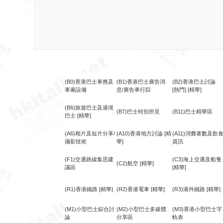
(B0)香港巴士車務及
(B1)香港巴士廣告消
(B2)香港巴士討論
車廂設備
息/廣告車行踪
[熱門]
[精華]
(B6)旅遊巴士及過境
(B7)巴士特別所見
(B11)巴士精華區
巴士
[精華]
(A6)相片及短片分享/
(A10)香港地方討論
[精
(A11)消費著數及飲
攝影技術
華]
資訊
(F1)交通路線集思建
(C3)海上交通及船隻
(C2)航空
[精華]
議區
[精華]
(R1)香港鐵路
[精華]
(R2)香港電車
[精華]
(R3)港外鐵路
[精華]
(M1)小型巴士綜合討
(M2)小型巴士多媒體
(M3)香港小型巴士字
論
分享區
軌表