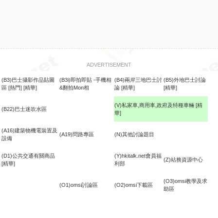
ADVERTISEMENT
(B3)巴士攝影作品貼圖
(B3i)即拍即貼 -手機相
(B4)兩岸三地巴士討
(B5)外地巴士討論
區
[熱門]
[精華]
&翻拍Mon相
論
[精華]
[精華]
(V)私家車,商用車,政府及特種車輛
[精
(B22)巴士迷吹水區
華]
食
(A16)建築物機電裝置及
(A19)問路專區
(N)其他討論題目
設備
(D1)公共交通有關商品
(Y)hkitalk.net會員福
(Z)站務資源中心
[精華]
利部
(O3)omsi教學及求
(O1)omsi討論區
(O2)omsi下載區
助區