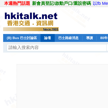
本週熱門話題
新會員登記/啟動戶口/重設密碼
以fb M
(B) Bus 巴士討論區
論壇
巴士路線消息
導讀
80
飛行報告
日誌
保留巴士
分享
記錄