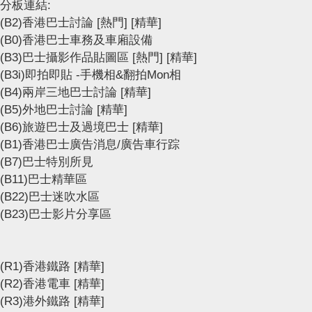
分板連結:
(B2)香港巴士討論
[熱門]
[精華]
(B0)香港巴士車務及車廂設備
(B3)巴士攝影作品貼圖區
[熱門]
[精華]
(B3i)即拍即貼 -手機相&翻拍Mon相
(B4)兩岸三地巴士討論
[精華]
(B5)外地巴士討論
[精華]
(B6)旅遊巴士及過境巴士
[精華]
(B1)香港巴士廣告消息/廣告車行踪
(B7)巴士特別所見
(B11)巴士精華區
(B22)巴士迷吹水區
(B23)巴士影片分享區
(R1)香港鐵路
[精華]
(R2)香港電車
[精華]
(R3)港外鐵路
[精華]