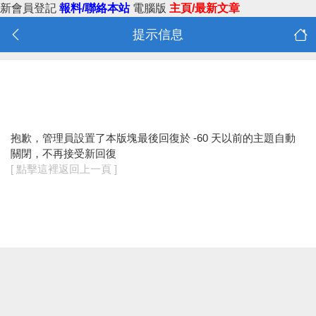
新會員登記
報料/聯絡本站
電腦版
主頁/最新文章
提示信息
抱歉，管理員設置了本版塊最後回復於 -60 天以前的主題自動
關閉，不再接受新回復
[ 點擊這裡返回上一頁 ]