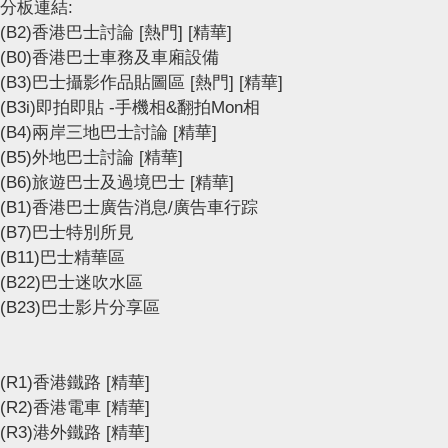
分板連結:
(B2)香港巴士討論
[熱門]
[精華]
(B0)香港巴士車務及車廂設備
(B3)巴士攝影作品貼圖區
[熱門]
[精華]
(B3i)即拍即貼 -手機相&翻拍Mon相
(B4)兩岸三地巴士討論
[精華]
(B5)外地巴士討論
[精華]
(B6)旅遊巴士及過境巴士
[精華]
(B1)香港巴士廣告消息/廣告車行踪
(B7)巴士特別所見
(B11)巴士精華區
(B22)巴士迷吹水區
(B23)巴士影片分享區
(R1)香港鐵路
[精華]
(R2)香港電車
[精華]
(R3)港外鐵路
[精華]