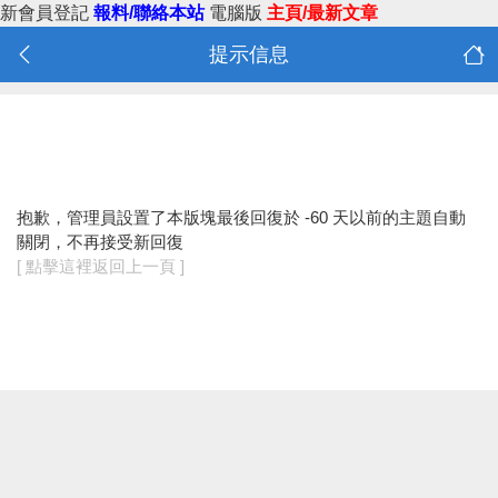
新會員登記
報料/聯絡本站
電腦版
主頁/最新文章
提示信息
抱歉，管理員設置了本版塊最後回復於 -60 天以前的主題自動
關閉，不再接受新回復
[ 點擊這裡返回上一頁 ]