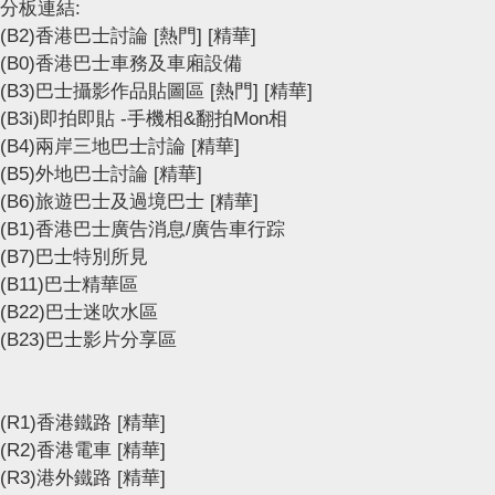
分板連結:
(B2)香港巴士討論
[熱門]
[精華]
(B0)香港巴士車務及車廂設備
(B3)巴士攝影作品貼圖區
[熱門]
[精華]
(B3i)即拍即貼 -手機相&翻拍Mon相
(B4)兩岸三地巴士討論
[精華]
(B5)外地巴士討論
[精華]
(B6)旅遊巴士及過境巴士
[精華]
(B1)香港巴士廣告消息/廣告車行踪
(B7)巴士特別所見
(B11)巴士精華區
(B22)巴士迷吹水區
(B23)巴士影片分享區
(R1)香港鐵路
[精華]
(R2)香港電車
[精華]
(R3)港外鐵路
[精華]