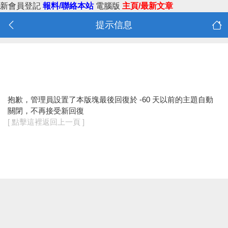
新會員登記
報料/聯絡本站
電腦版
主頁/最新文章
提示信息
抱歉，管理員設置了本版塊最後回復於 -60 天以前的主題自動
關閉，不再接受新回復
[ 點擊這裡返回上一頁 ]