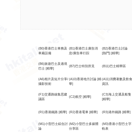
(B0)香港巴士車務及
(B1)香港巴士廣告消
(B2)香港巴士討論
車廂設備
息/廣告車行踪
[熱門]
[精華]
(B6)旅遊巴士及過境
(B7)巴士特別所見
(B11)巴士精華區
巴士
[精華]
(A6)相片及短片分享/
(A10)香港地方討論
[精
(A11)消費著數及飲
攝影技術
華]
資訊
(F1)交通路線集思建
(C3)海上交通及船隻
(C2)航空
[精華]
議區
[精華]
(R1)香港鐵路
[精華]
(R2)香港電車
[精華]
(R3)港外鐵路
[精華]
(M1)小型巴士綜合討
(M2)小型巴士多媒體
(M3)香港小型巴士字
論
分享區
軌表