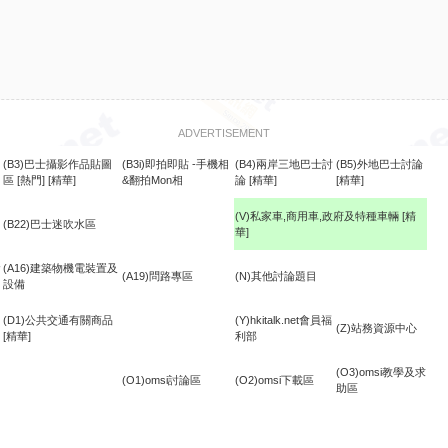
ADVERTISEMENT
(B3)巴士攝影作品貼圖
(B3i)即拍即貼 -手機相
(B4)兩岸三地巴士討
(B5)外地巴士討論
區
[熱門]
[精華]
&翻拍Mon相
論
[精華]
[精華]
(V)私家車,商用車,政府及特種車輛
[精
(B22)巴士迷吹水區
華]
食
(A16)建築物機電裝置及
(A19)問路專區
(N)其他討論題目
設備
(D1)公共交通有關商品
(Y)hkitalk.net會員福
(Z)站務資源中心
[精華]
利部
(O3)omsi教學及求
(O1)omsi討論區
(O2)omsi下載區
助區