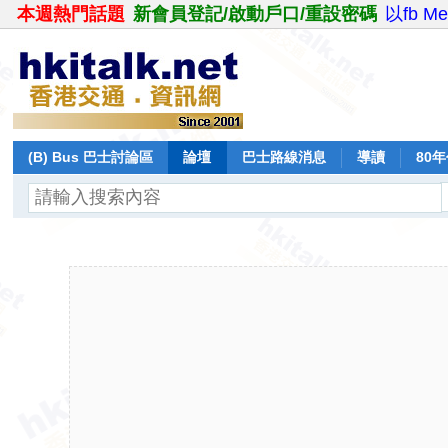
本週熱門話題
新會員登記/啟動戶口/重設密碼
以fb M
(B) Bus 巴士討論區
論壇
巴士路線消息
導讀
80
飛行報告
日誌
保留巴士
分享
記錄