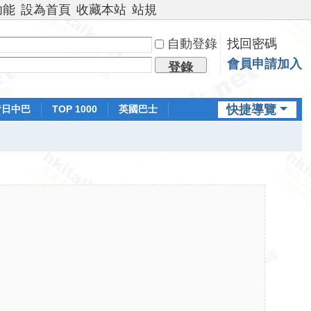
功能
設為首頁
收藏本站
站規
自動登錄
找回密碼
會員申請加入
登錄
快捷導覽
昔日中巴
TOP 1000
英國巴士
排行榜
日本鐵路