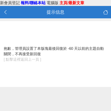
新會員登記
報料/聯絡本站
電腦版
主頁/最新文章
提示信息
抱歉，管理員設置了本版塊最後回復於 -60 天以前的主題自動
關閉，不再接受新回復
[ 點擊這裡返回上一頁 ]