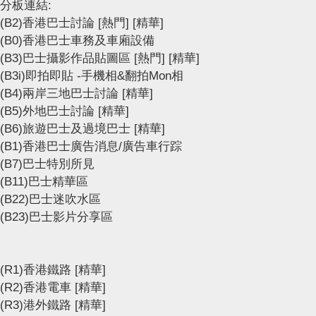
分板連結:
(B2)香港巴士討論
[熱門]
[精華]
(B0)香港巴士車務及車廂設備
(B3)巴士攝影作品貼圖區
[熱門]
[精華]
(B3i)即拍即貼 -手機相&翻拍Mon相
(B4)兩岸三地巴士討論
[精華]
(B5)外地巴士討論
[精華]
(B6)旅遊巴士及過境巴士
[精華]
(B1)香港巴士廣告消息/廣告車行踪
(B7)巴士特別所見
(B11)巴士精華區
(B22)巴士迷吹水區
(B23)巴士影片分享區
(R1)香港鐵路
[精華]
(R2)香港電車
[精華]
(R3)港外鐵路
[精華]