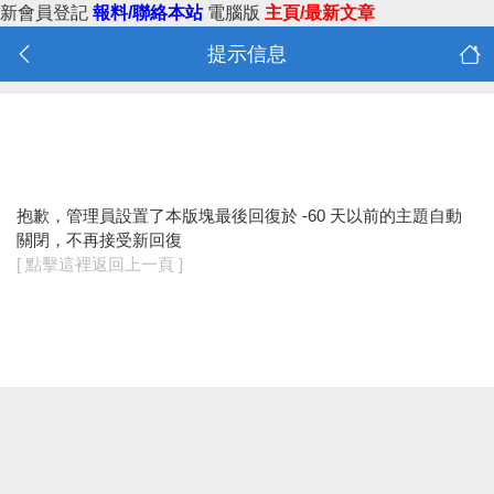
新會員登記
報料/聯絡本站
電腦版
主頁/最新文章
提示信息
抱歉，管理員設置了本版塊最後回復於 -60 天以前的主題自動
關閉，不再接受新回復
[ 點擊這裡返回上一頁 ]