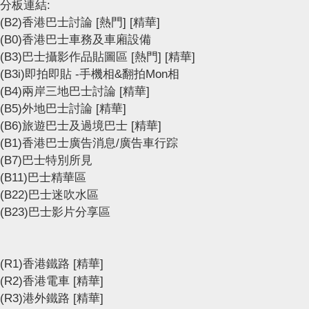
分板連結:
(B2)香港巴士討論
[熱門]
[精華]
(B0)香港巴士車務及車廂設備
(B3)巴士攝影作品貼圖區
[熱門]
[精華]
(B3i)即拍即貼 -手機相&翻拍Mon相
(B4)兩岸三地巴士討論
[精華]
(B5)外地巴士討論
[精華]
(B6)旅遊巴士及過境巴士
[精華]
(B1)香港巴士廣告消息/廣告車行踪
(B7)巴士特別所見
(B11)巴士精華區
(B22)巴士迷吹水區
(B23)巴士影片分享區
(R1)香港鐵路
[精華]
(R2)香港電車
[精華]
(R3)港外鐵路
[精華]