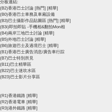
分板連結:
(B2)香港巴士討論
[熱門]
[精華]
(B0)香港巴士車務及車廂設備
(B3)巴士攝影作品貼圖區
[熱門]
[精華]
(B3i)即拍即貼 -手機相&翻拍Mon相
(B4)兩岸三地巴士討論
[精華]
(B5)外地巴士討論
[精華]
(B6)旅遊巴士及過境巴士
[精華]
(B1)香港巴士廣告消息/廣告車行踪
(B7)巴士特別所見
(B11)巴士精華區
(B22)巴士迷吹水區
(B23)巴士影片分享區
(R1)香港鐵路
[精華]
(R2)香港電車
[精華]
(R3)港外鐵路
[精華]