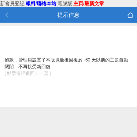
新會員登記
報料/聯絡本站
電腦版
主頁/最新文章
提示信息
抱歉，管理員設置了本版塊最後回復於 -60 天以前的主題自動
關閉，不再接受新回復
[ 點擊這裡返回上一頁 ]