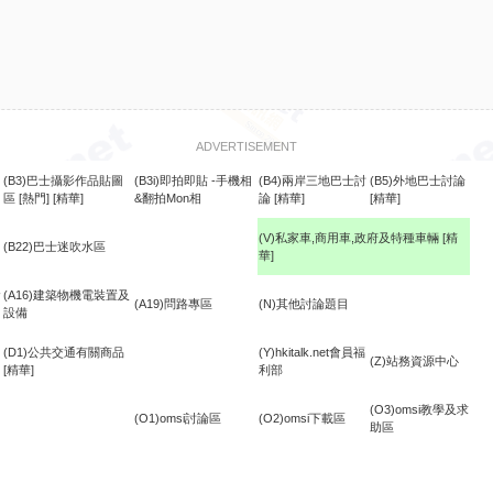
ADVERTISEMENT
(B3)巴士攝影作品貼圖
(B3i)即拍即貼 -手機相
(B4)兩岸三地巴士討
(B5)外地巴士討論
區
[熱門]
[精華]
&翻拍Mon相
論
[精華]
[精華]
(V)私家車,商用車,政府及特種車輛
[精
(B22)巴士迷吹水區
華]
食
(A16)建築物機電裝置及
(A19)問路專區
(N)其他討論題目
設備
(D1)公共交通有關商品
(Y)hkitalk.net會員福
(Z)站務資源中心
[精華]
利部
(O3)omsi教學及求
(O1)omsi討論區
(O2)omsi下載區
助區