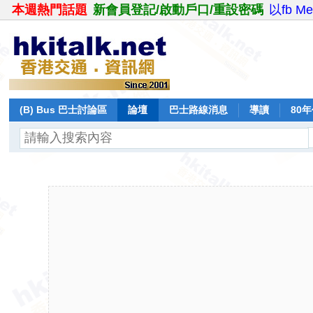
本週熱門話題
新會員登記/啟動戶口/重設密碼
以fb M
(B) Bus 巴士討論區
論壇
巴士路線消息
導讀
80
飛行報告
日誌
保留巴士
分享
記錄