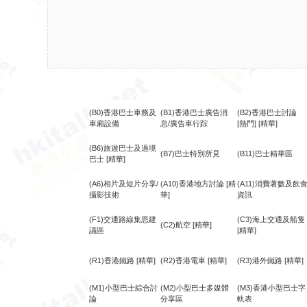
(B0)香港巴士車務及
(B1)香港巴士廣告消
(B2)香港巴士討論
車廂設備
息/廣告車行踪
[熱門]
[精華]
(B6)旅遊巴士及過境
(B7)巴士特別所見
(B11)巴士精華區
巴士
[精華]
(A6)相片及短片分享/
(A10)香港地方討論
[精
(A11)消費著數及飲
攝影技術
華]
資訊
(F1)交通路線集思建
(C3)海上交通及船隻
(C2)航空
[精華]
議區
[精華]
(R1)香港鐵路
[精華]
(R2)香港電車
[精華]
(R3)港外鐵路
[精華]
(M1)小型巴士綜合討
(M2)小型巴士多媒體
(M3)香港小型巴士字
論
分享區
軌表