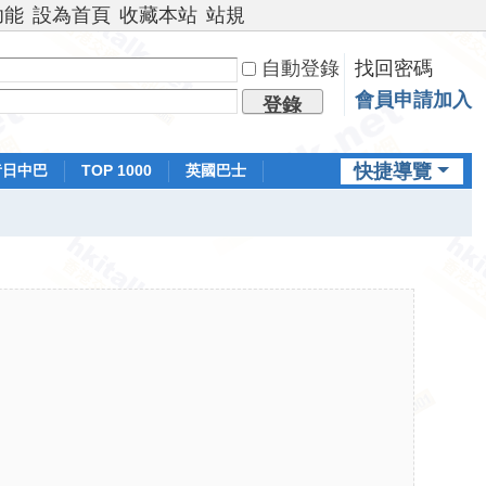
功能
設為首頁
收藏本站
站規
自動登錄
找回密碼
會員申請加入
登錄
快捷導覽
昔日中巴
TOP 1000
英國巴士
排行榜
日本鐵路