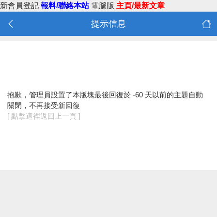
新會員登記
報料/聯絡本站
電腦版
主頁/最新文章
提示信息
抱歉，管理員設置了本版塊最後回復於 -60 天以前的主題自動
關閉，不再接受新回復
[ 點擊這裡返回上一頁 ]