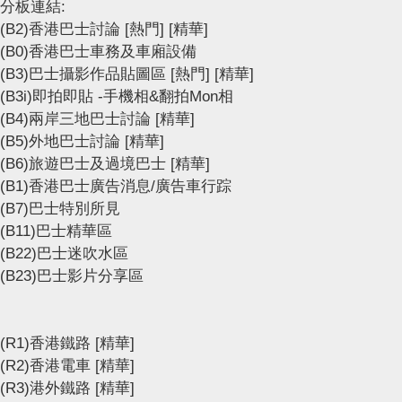
分板連結:
(B2)香港巴士討論
[熱門]
[精華]
(B0)香港巴士車務及車廂設備
(B3)巴士攝影作品貼圖區
[熱門]
[精華]
(B3i)即拍即貼 -手機相&翻拍Mon相
(B4)兩岸三地巴士討論
[精華]
(B5)外地巴士討論
[精華]
(B6)旅遊巴士及過境巴士
[精華]
(B1)香港巴士廣告消息/廣告車行踪
(B7)巴士特別所見
(B11)巴士精華區
(B22)巴士迷吹水區
(B23)巴士影片分享區
(R1)香港鐵路
[精華]
(R2)香港電車
[精華]
(R3)港外鐵路
[精華]