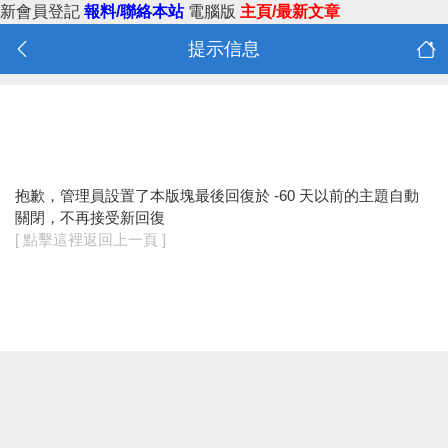
新會員登記
報料/聯絡本站
電腦版
主頁/最新文章
提示信息
抱歉，管理員設置了本版塊最後回復於 -60 天以前的主題自動
關閉，不再接受新回復
[ 點擊這裡返回上一頁 ]