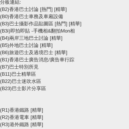
分板連結:
(B2)香港巴士討論
[熱門]
[精華]
(B0)香港巴士車務及車廂設備
(B3)巴士攝影作品貼圖區
[熱門]
[精華]
(B3i)即拍即貼 -手機相&翻拍Mon相
(B4)兩岸三地巴士討論
[精華]
(B5)外地巴士討論
[精華]
(B6)旅遊巴士及過境巴士
[精華]
(B1)香港巴士廣告消息/廣告車行踪
(B7)巴士特別所見
(B11)巴士精華區
(B22)巴士迷吹水區
(B23)巴士影片分享區
(R1)香港鐵路
[精華]
(R2)香港電車
[精華]
(R3)港外鐵路
[精華]