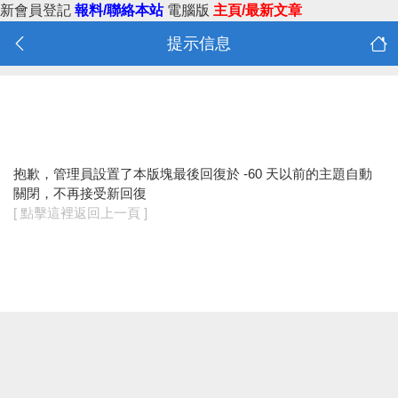
新會員登記
報料/聯絡本站
電腦版
主頁/最新文章
提示信息
抱歉，管理員設置了本版塊最後回復於 -60 天以前的主題自動
關閉，不再接受新回復
[ 點擊這裡返回上一頁 ]