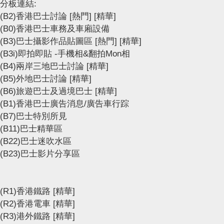
分板連結:
(B2)香港巴士討論
[熱門]
[精華]
(B0)香港巴士車務及車廂設備
(B3)巴士攝影作品貼圖區
[熱門]
[精華]
(B3i)即拍即貼 -手機相&翻拍Mon相
(B4)兩岸三地巴士討論
[精華]
(B5)外地巴士討論
[精華]
(B6)旅遊巴士及過境巴士
[精華]
(B1)香港巴士廣告消息/廣告車行踪
(B7)巴士特別所見
(B11)巴士精華區
(B22)巴士迷吹水區
(B23)巴士影片分享區
(R1)香港鐵路
[精華]
(R2)香港電車
[精華]
(R3)港外鐵路
[精華]