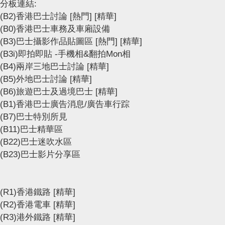
分板連結:
(B2)香港巴士討論
[熱門]
[精華]
(B0)香港巴士車務及車廂設備
(B3)巴士攝影作品貼圖區
[熱門]
[精華]
(B3i)即拍即貼 -手機相&翻拍Mon相
(B4)兩岸三地巴士討論
[精華]
(B5)外地巴士討論
[精華]
(B6)旅遊巴士及過境巴士
[精華]
(B1)香港巴士廣告消息/廣告車行踪
(B7)巴士特別所見
(B11)巴士精華區
(B22)巴士迷吹水區
(B23)巴士影片分享區
(R1)香港鐵路
[精華]
(R2)香港電車
[精華]
(R3)港外鐵路
[精華]