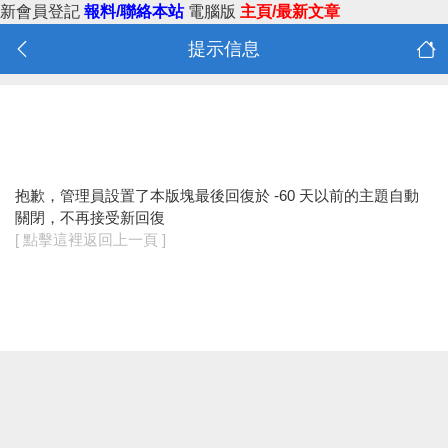
新會員登記
報料/聯絡本站
電腦版
主頁/最新文章
提示信息
抱歉，管理員設置了本版塊最後回復於 -60 天以前的主題自動
關閉，不再接受新回復
[ 點擊這裡返回上一頁 ]