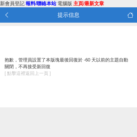
新會員登記
報料/聯絡本站
電腦版
主頁/最新文章
提示信息
抱歉，管理員設置了本版塊最後回復於 -60 天以前的主題自動
關閉，不再接受新回復
[ 點擊這裡返回上一頁 ]