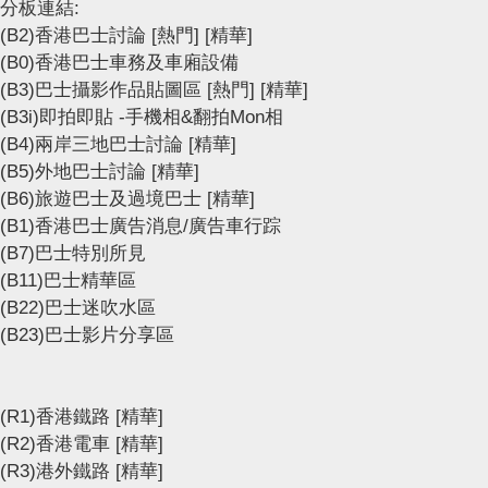
分板連結:
(B2)香港巴士討論
[熱門]
[精華]
(B0)香港巴士車務及車廂設備
(B3)巴士攝影作品貼圖區
[熱門]
[精華]
(B3i)即拍即貼 -手機相&翻拍Mon相
(B4)兩岸三地巴士討論
[精華]
(B5)外地巴士討論
[精華]
(B6)旅遊巴士及過境巴士
[精華]
(B1)香港巴士廣告消息/廣告車行踪
(B7)巴士特別所見
(B11)巴士精華區
(B22)巴士迷吹水區
(B23)巴士影片分享區
(R1)香港鐵路
[精華]
(R2)香港電車
[精華]
(R3)港外鐵路
[精華]