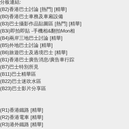
分板連結:
(B2)香港巴士討論
[熱門]
[精華]
(B0)香港巴士車務及車廂設備
(B3)巴士攝影作品貼圖區
[熱門]
[精華]
(B3i)即拍即貼 -手機相&翻拍Mon相
(B4)兩岸三地巴士討論
[精華]
(B5)外地巴士討論
[精華]
(B6)旅遊巴士及過境巴士
[精華]
(B1)香港巴士廣告消息/廣告車行踪
(B7)巴士特別所見
(B11)巴士精華區
(B22)巴士迷吹水區
(B23)巴士影片分享區
(R1)香港鐵路
[精華]
(R2)香港電車
[精華]
(R3)港外鐵路
[精華]