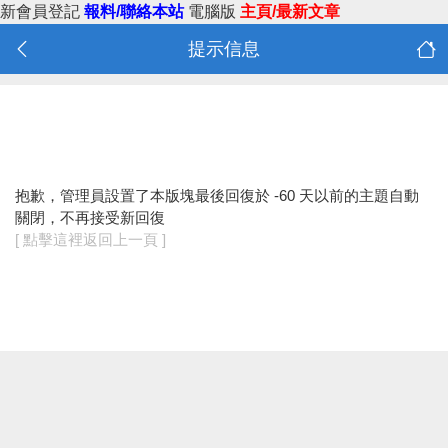
新會員登記
報料/聯絡本站
電腦版
主頁/最新文章
提示信息
抱歉，管理員設置了本版塊最後回復於 -60 天以前的主題自動
關閉，不再接受新回復
[ 點擊這裡返回上一頁 ]