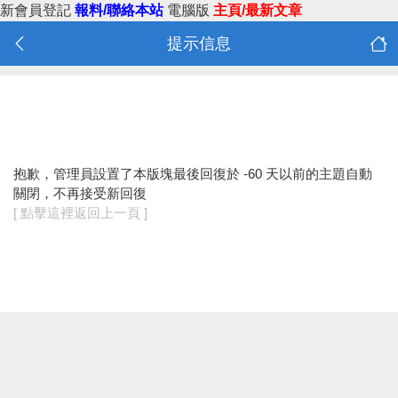
新會員登記
報料/聯絡本站
電腦版
主頁/最新文章
提示信息
抱歉，管理員設置了本版塊最後回復於 -60 天以前的主題自動
關閉，不再接受新回復
[ 點擊這裡返回上一頁 ]