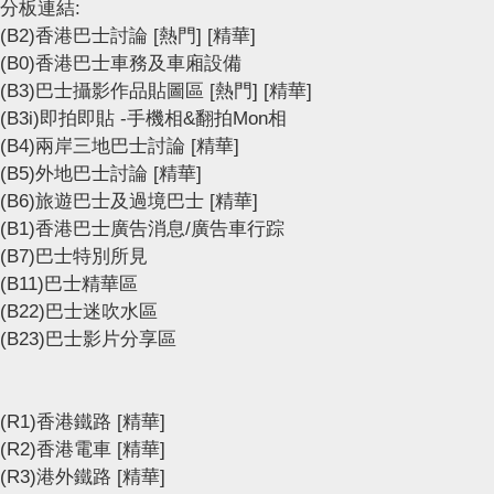
分板連結:
(B2)香港巴士討論
[熱門]
[精華]
(B0)香港巴士車務及車廂設備
(B3)巴士攝影作品貼圖區
[熱門]
[精華]
(B3i)即拍即貼 -手機相&翻拍Mon相
(B4)兩岸三地巴士討論
[精華]
(B5)外地巴士討論
[精華]
(B6)旅遊巴士及過境巴士
[精華]
(B1)香港巴士廣告消息/廣告車行踪
(B7)巴士特別所見
(B11)巴士精華區
(B22)巴士迷吹水區
(B23)巴士影片分享區
(R1)香港鐵路
[精華]
(R2)香港電車
[精華]
(R3)港外鐵路
[精華]