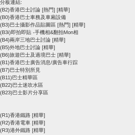
分板連結:
(B2)香港巴士討論
[熱門]
[精華]
(B0)香港巴士車務及車廂設備
(B3)巴士攝影作品貼圖區
[熱門]
[精華]
(B3i)即拍即貼 -手機相&翻拍Mon相
(B4)兩岸三地巴士討論
[精華]
(B5)外地巴士討論
[精華]
(B6)旅遊巴士及過境巴士
[精華]
(B1)香港巴士廣告消息/廣告車行踪
(B7)巴士特別所見
(B11)巴士精華區
(B22)巴士迷吹水區
(B23)巴士影片分享區
(R1)香港鐵路
[精華]
(R2)香港電車
[精華]
(R3)港外鐵路
[精華]