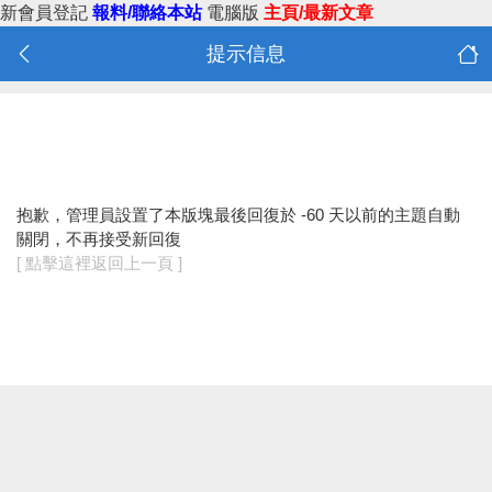
新會員登記
報料/聯絡本站
電腦版
主頁/最新文章
提示信息
抱歉，管理員設置了本版塊最後回復於 -60 天以前的主題自動
關閉，不再接受新回復
[ 點擊這裡返回上一頁 ]