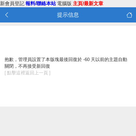
新會員登記
報料/聯絡本站
電腦版
主頁/最新文章
提示信息
抱歉，管理員設置了本版塊最後回復於 -60 天以前的主題自動
關閉，不再接受新回復
[ 點擊這裡返回上一頁 ]