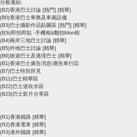
分板連結:
(B2)香港巴士討論
[熱門]
[精華]
(B0)香港巴士車務及車廂設備
(B3)巴士攝影作品貼圖區
[熱門]
[精華]
(B3i)即拍即貼 -手機相&翻拍Mon相
(B4)兩岸三地巴士討論
[精華]
(B5)外地巴士討論
[精華]
(B6)旅遊巴士及過境巴士
[精華]
(B1)香港巴士廣告消息/廣告車行踪
(B7)巴士特別所見
(B11)巴士精華區
(B22)巴士迷吹水區
(B23)巴士影片分享區
(R1)香港鐵路
[精華]
(R2)香港電車
[精華]
(R3)港外鐵路
[精華]