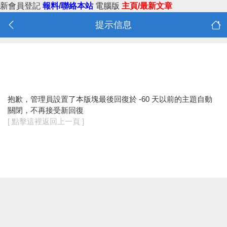
新會員登記
報料/聯絡本站
電腦版
主頁/最新文章
提示信息
抱歉，管理員設置了本版塊最後回復於 -60 天以前的主題自動
關閉，不再接受新回復
[ 點擊這裡返回上一頁 ]