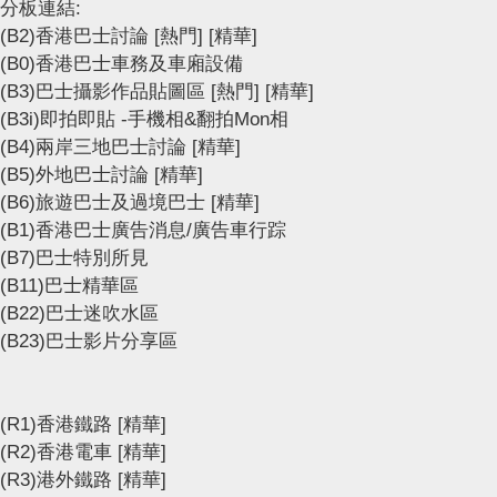
分板連結:
(B2)香港巴士討論
[熱門]
[精華]
(B0)香港巴士車務及車廂設備
(B3)巴士攝影作品貼圖區
[熱門]
[精華]
(B3i)即拍即貼 -手機相&翻拍Mon相
(B4)兩岸三地巴士討論
[精華]
(B5)外地巴士討論
[精華]
(B6)旅遊巴士及過境巴士
[精華]
(B1)香港巴士廣告消息/廣告車行踪
(B7)巴士特別所見
(B11)巴士精華區
(B22)巴士迷吹水區
(B23)巴士影片分享區
(R1)香港鐵路
[精華]
(R2)香港電車
[精華]
(R3)港外鐵路
[精華]