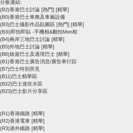
分板連結:
(B2)香港巴士討論
[熱門]
[精華]
(B0)香港巴士車務及車廂設備
(B3)巴士攝影作品貼圖區
[熱門]
[精華]
(B3i)即拍即貼 -手機相&翻拍Mon相
(B4)兩岸三地巴士討論
[精華]
(B5)外地巴士討論
[精華]
(B6)旅遊巴士及過境巴士
[精華]
(B1)香港巴士廣告消息/廣告車行踪
(B7)巴士特別所見
(B11)巴士精華區
(B22)巴士迷吹水區
(B23)巴士影片分享區
(R1)香港鐵路
[精華]
(R2)香港電車
[精華]
(R3)港外鐵路
[精華]