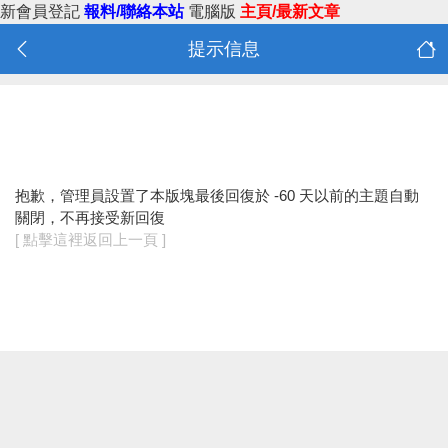
新會員登記
報料/聯絡本站
電腦版
主頁/最新文章
提示信息
抱歉，管理員設置了本版塊最後回復於 -60 天以前的主題自動
關閉，不再接受新回復
[ 點擊這裡返回上一頁 ]