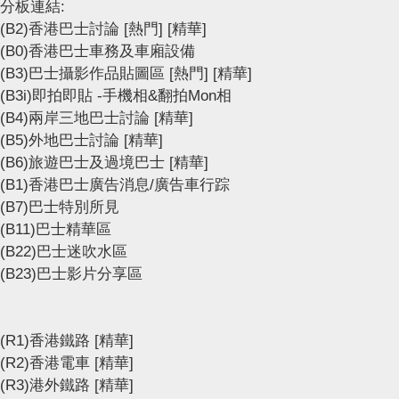
分板連結:
(B2)香港巴士討論
[熱門]
[精華]
(B0)香港巴士車務及車廂設備
(B3)巴士攝影作品貼圖區
[熱門]
[精華]
(B3i)即拍即貼 -手機相&翻拍Mon相
(B4)兩岸三地巴士討論
[精華]
(B5)外地巴士討論
[精華]
(B6)旅遊巴士及過境巴士
[精華]
(B1)香港巴士廣告消息/廣告車行踪
(B7)巴士特別所見
(B11)巴士精華區
(B22)巴士迷吹水區
(B23)巴士影片分享區
(R1)香港鐵路
[精華]
(R2)香港電車
[精華]
(R3)港外鐵路
[精華]