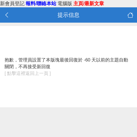
新會員登記
報料/聯絡本站
電腦版
主頁/最新文章
提示信息
抱歉，管理員設置了本版塊最後回復於 -60 天以前的主題自動
關閉，不再接受新回復
[ 點擊這裡返回上一頁 ]