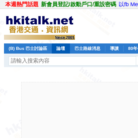
本週熱門話題
新會員登記/啟動戶口/重設密碼
以fb M
(B) Bus 巴士討論區
論壇
巴士路線消息
導讀
80
飛行報告
日誌
保留巴士
分享
記錄