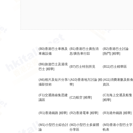
(B0)香港巴士車務及
(B1)香港巴士廣告消
(B2)香港巴士討論
車廂設備
息/廣告車行踪
[熱門]
[精華]
(B6)旅遊巴士及過境
(B7)巴士特別所見
(B11)巴士精華區
巴士
[精華]
(A6)相片及短片分享/
(A10)香港地方討論
[精
(A11)消費著數及飲
攝影技術
華]
資訊
(F1)交通路線集思建
(C3)海上交通及船隻
(C2)航空
[精華]
議區
[精華]
(R1)香港鐵路
[精華]
(R2)香港電車
[精華]
(R3)港外鐵路
[精華]
(M1)小型巴士綜合討
(M2)小型巴士多媒體
(M3)香港小型巴士字
論
分享區
軌表