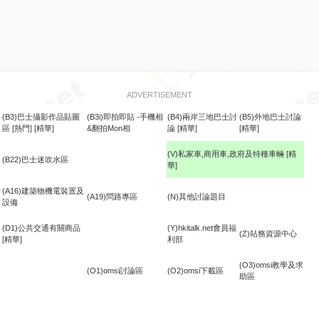
ADVERTISEMENT
(B3)巴士攝影作品貼圖
(B3i)即拍即貼 -手機相
(B4)兩岸三地巴士討
(B5)外地巴士討論
區
[熱門]
[精華]
&翻拍Mon相
論
[精華]
[精華]
(V)私家車,商用車,政府及特種車輛
[精
(B22)巴士迷吹水區
華]
食
(A16)建築物機電裝置及
(A19)問路專區
(N)其他討論題目
設備
(D1)公共交通有關商品
(Y)hkitalk.net會員福
(Z)站務資源中心
[精華]
利部
(O3)omsi教學及求
(O1)omsi討論區
(O2)omsi下載區
助區