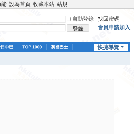
功能
設為首頁
收藏本站
站規
自動登錄
找回密碼
會員申請加入
登錄
快捷導覽
昔日中巴
TOP 1000
英國巴士
排行榜
日本鐵路