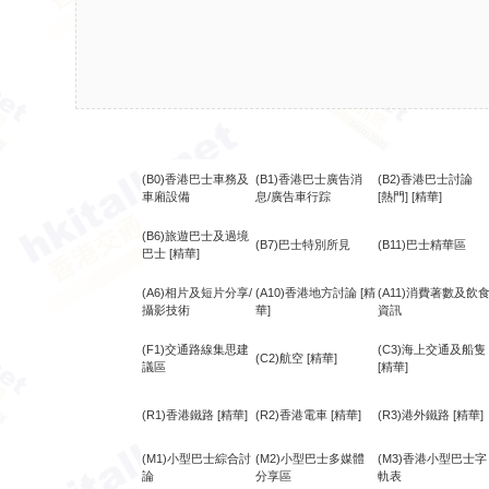
(B0)香港巴士車務及
(B1)香港巴士廣告消
(B2)香港巴士討論
車廂設備
息/廣告車行踪
[熱門]
[精華]
(B6)旅遊巴士及過境
(B7)巴士特別所見
(B11)巴士精華區
巴士
[精華]
(A6)相片及短片分享/
(A10)香港地方討論
[精
(A11)消費著數及飲
攝影技術
華]
資訊
(F1)交通路線集思建
(C3)海上交通及船隻
(C2)航空
[精華]
議區
[精華]
(R1)香港鐵路
[精華]
(R2)香港電車
[精華]
(R3)港外鐵路
[精華]
(M1)小型巴士綜合討
(M2)小型巴士多媒體
(M3)香港小型巴士字
論
分享區
軌表