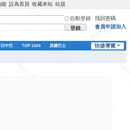
功能
設為首頁
收藏本站
站規
自動登錄
找回密碼
會員申請加入
登錄
快捷導覽
昔日中巴
TOP 1000
英國巴士
排行榜
日本鐵路