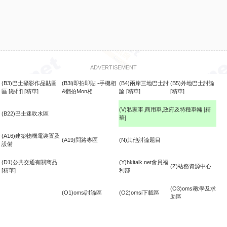
ADVERTISEMENT
(B3)巴士攝影作品貼圖
(B3i)即拍即貼 -手機相
(B4)兩岸三地巴士討
(B5)外地巴士討論
區
[熱門]
[精華]
&翻拍Mon相
論
[精華]
[精華]
(V)私家車,商用車,政府及特種車輛
[精
(B22)巴士迷吹水區
華]
食
(A16)建築物機電裝置及
(A19)問路專區
(N)其他討論題目
設備
(D1)公共交通有關商品
(Y)hkitalk.net會員福
(Z)站務資源中心
[精華]
利部
(O3)omsi教學及求
(O1)omsi討論區
(O2)omsi下載區
助區