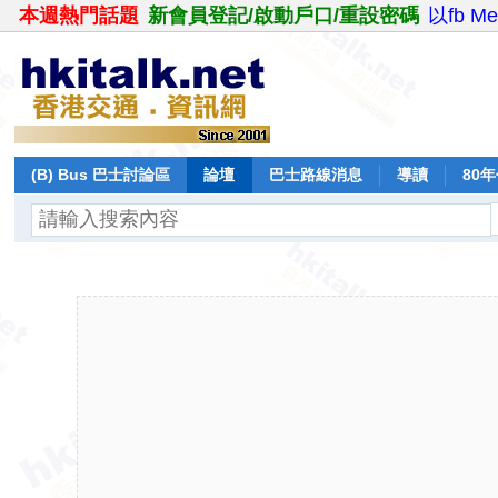
本週熱門話題
新會員登記/啟動戶口/重設密碼
以fb M
(B) Bus 巴士討論區
論壇
巴士路線消息
導讀
80
飛行報告
日誌
保留巴士
分享
記錄