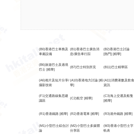
(B0)香港巴士車務及
(B1)香港巴士廣告消
(B2)香港巴士討論
車廂設備
息/廣告車行踪
[熱門]
[精華]
(B6)旅遊巴士及過境
(B7)巴士特別所見
(B11)巴士精華區
巴士
[精華]
(A6)相片及短片分享/
(A10)香港地方討論
[精
(A11)消費著數及飲
攝影技術
華]
資訊
(F1)交通路線集思建
(C3)海上交通及船隻
(C2)航空
[精華]
議區
[精華]
(R1)香港鐵路
[精華]
(R2)香港電車
[精華]
(R3)港外鐵路
[精華]
(M1)小型巴士綜合討
(M2)小型巴士多媒體
(M3)香港小型巴士字
論
分享區
軌表