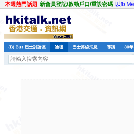
本週熱門話題
新會員登記/啟動戶口/重設密碼
以fb M
(B) Bus 巴士討論區
論壇
巴士路線消息
導讀
80
飛行報告
日誌
保留巴士
分享
記錄