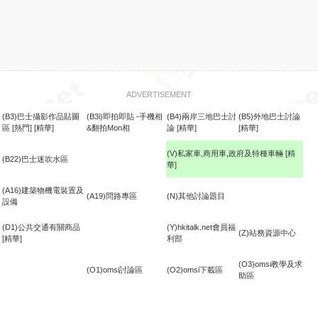
ADVERTISEMENT
(B3)巴士攝影作品貼圖
(B3i)即拍即貼 -手機相
(B4)兩岸三地巴士討
(B5)外地巴士討論
區
[熱門]
[精華]
&翻拍Mon相
論
[精華]
[精華]
(V)私家車,商用車,政府及特種車輛
[精
(B22)巴士迷吹水區
華]
食
(A16)建築物機電裝置及
(A19)問路專區
(N)其他討論題目
設備
(D1)公共交通有關商品
(Y)hkitalk.net會員福
(Z)站務資源中心
[精華]
利部
(O3)omsi教學及求
(O1)omsi討論區
(O2)omsi下載區
助區