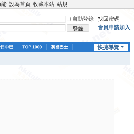
功能
設為首頁
收藏本站
站規
自動登錄
找回密碼
會員申請加入
登錄
快捷導覽
昔日中巴
TOP 1000
英國巴士
排行榜
日本鐵路