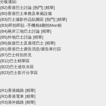
分板連結:
(B2)香港巴士討論
[熱門]
[精華]
(B0)香港巴士車務及車廂設備
(B3)巴士攝影作品貼圖區
[熱門]
[精華]
(B3i)即拍即貼 -手機相&翻拍Mon相
(B4)兩岸三地巴士討論
[精華]
(B5)外地巴士討論
[精華]
(B6)旅遊巴士及過境巴士
[精華]
(B1)香港巴士廣告消息/廣告車行踪
(B7)巴士特別所見
(B11)巴士精華區
(B22)巴士迷吹水區
(B23)巴士影片分享區
(R1)香港鐵路
[精華]
(R2)香港電車
[精華]
(R3)港外鐵路
[精華]