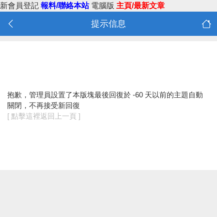
新會員登記
報料/聯絡本站
電腦版
主頁/最新文章
提示信息
抱歉，管理員設置了本版塊最後回復於 -60 天以前的主題自動
關閉，不再接受新回復
[ 點擊這裡返回上一頁 ]