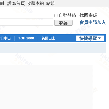
功能
設為首頁
收藏本站
站規
自動登錄
找回密碼
會員申請加入
登錄
快捷導覽
昔日中巴
TOP 1000
英國巴士
排行榜
日本鐵路