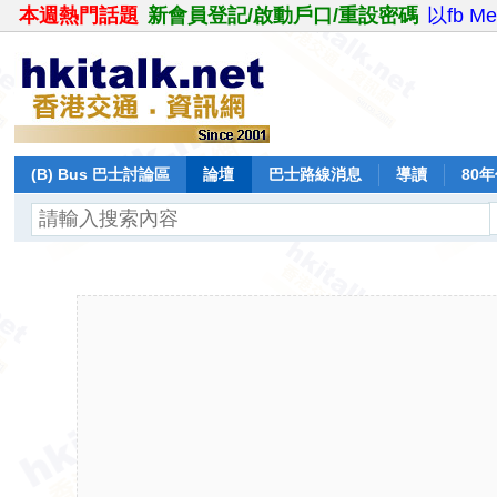
本週熱門話題
新會員登記/啟動戶口/重設密碼
以fb M
(B) Bus 巴士討論區
論壇
巴士路線消息
導讀
80
飛行報告
日誌
保留巴士
分享
記錄