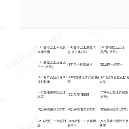
(B0)香港巴士車務及
(B1)香港巴士廣告消
(B2)香港巴士討論
車廂設備
息/廣告車行踪
[熱門]
[精華]
(B6)旅遊巴士及過境
(B7)巴士特別所見
(B11)巴士精華區
巴士
[精華]
(A6)相片及短片分享/
(A10)香港地方討論
[精
(A11)消費著數及飲
攝影技術
華]
資訊
(F1)交通路線集思建
(C3)海上交通及船隻
(C2)航空
[精華]
議區
[精華]
(R1)香港鐵路
[精華]
(R2)香港電車
[精華]
(R3)港外鐵路
[精華]
(M1)小型巴士綜合討
(M2)小型巴士多媒體
(M3)香港小型巴士字
論
分享區
軌表