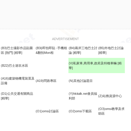
ADVERTISEMENT
(B3)巴士攝影作品貼圖
(B3i)即拍即貼 -手機相
(B4)兩岸三地巴士討
(B5)外地巴士討論
區
[熱門]
[精華]
&翻拍Mon相
論
[精華]
[精華]
(V)私家車,商用車,政府及特種車輛
[精
(B22)巴士迷吹水區
華]
食
(A16)建築物機電裝置及
(A19)問路專區
(N)其他討論題目
設備
(D1)公共交通有關商品
(Y)hkitalk.net會員福
(Z)站務資源中心
[精華]
利部
(O3)omsi教學及求
(O1)omsi討論區
(O2)omsi下載區
助區