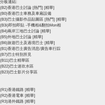
分板連結:
(B2)香港巴士討論
[熱門]
[精華]
(B0)香港巴士車務及車廂設備
(B3)巴士攝影作品貼圖區
[熱門]
[精華]
(B3i)即拍即貼 -手機相&翻拍Mon相
(B4)兩岸三地巴士討論
[精華]
(B5)外地巴士討論
[精華]
(B6)旅遊巴士及過境巴士
[精華]
(B1)香港巴士廣告消息/廣告車行踪
(B7)巴士特別所見
(B11)巴士精華區
(B22)巴士迷吹水區
(B23)巴士影片分享區
(R1)香港鐵路
[精華]
(R2)香港電車
[精華]
(R3)港外鐵路
[精華]