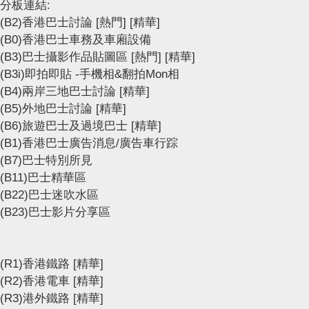
分板連結:
(B2)香港巴士討論
[熱門]
[精華]
(B0)香港巴士車務及車廂設備
(B3)巴士攝影作品貼圖區
[熱門]
[精華]
(B3i)即拍即貼 -手機相&翻拍Mon相
(B4)兩岸三地巴士討論
[精華]
(B5)外地巴士討論
[精華]
(B6)旅遊巴士及過境巴士
[精華]
(B1)香港巴士廣告消息/廣告車行踪
(B7)巴士特別所見
(B11)巴士精華區
(B22)巴士迷吹水區
(B23)巴士影片分享區
(R1)香港鐵路
[精華]
(R2)香港電車
[精華]
(R3)港外鐵路
[精華]