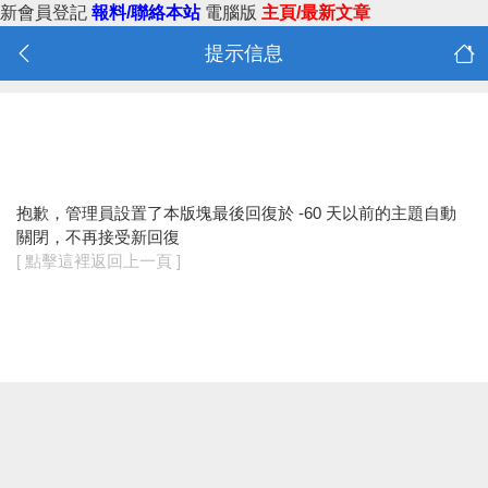
新會員登記
報料/聯絡本站
電腦版
主頁/最新文章
提示信息
抱歉，管理員設置了本版塊最後回復於 -60 天以前的主題自動
關閉，不再接受新回復
[ 點擊這裡返回上一頁 ]