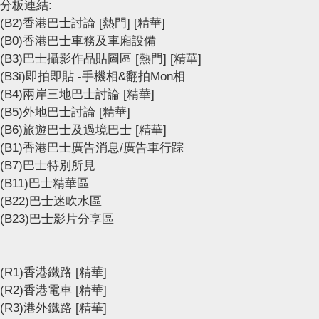
分板連結:
(B2)香港巴士討論
[熱門]
[精華]
(B0)香港巴士車務及車廂設備
(B3)巴士攝影作品貼圖區
[熱門]
[精華]
(B3i)即拍即貼 -手機相&翻拍Mon相
(B4)兩岸三地巴士討論
[精華]
(B5)外地巴士討論
[精華]
(B6)旅遊巴士及過境巴士
[精華]
(B1)香港巴士廣告消息/廣告車行踪
(B7)巴士特別所見
(B11)巴士精華區
(B22)巴士迷吹水區
(B23)巴士影片分享區
(R1)香港鐵路
[精華]
(R2)香港電車
[精華]
(R3)港外鐵路
[精華]