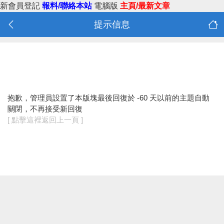
新會員登記
報料/聯絡本站
電腦版
主頁/最新文章
提示信息
抱歉，管理員設置了本版塊最後回復於 -60 天以前的主題自動
關閉，不再接受新回復
[ 點擊這裡返回上一頁 ]