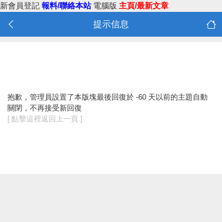
新會員登記
報料/聯絡本站
電腦版
主頁/最新文章
提示信息
抱歉，管理員設置了本版塊最後回復於 -60 天以前的主題自動
關閉，不再接受新回復
[ 點擊這裡返回上一頁 ]