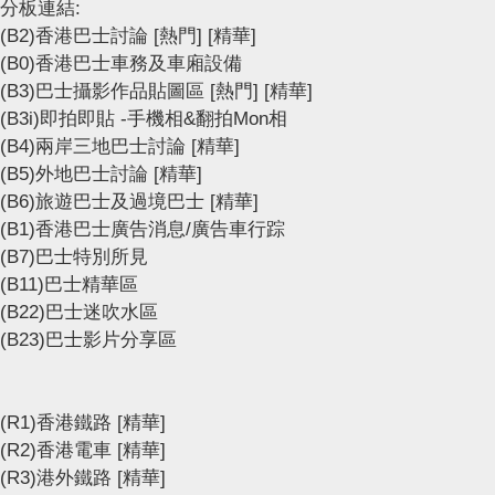
分板連結:
(B2)香港巴士討論
[熱門]
[精華]
(B0)香港巴士車務及車廂設備
(B3)巴士攝影作品貼圖區
[熱門]
[精華]
(B3i)即拍即貼 -手機相&翻拍Mon相
(B4)兩岸三地巴士討論
[精華]
(B5)外地巴士討論
[精華]
(B6)旅遊巴士及過境巴士
[精華]
(B1)香港巴士廣告消息/廣告車行踪
(B7)巴士特別所見
(B11)巴士精華區
(B22)巴士迷吹水區
(B23)巴士影片分享區
(R1)香港鐵路
[精華]
(R2)香港電車
[精華]
(R3)港外鐵路
[精華]