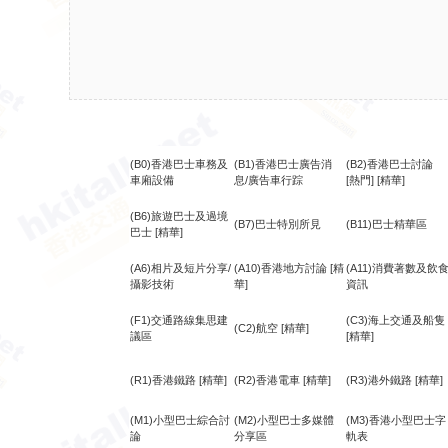
(B0)香港巴士車務及
(B1)香港巴士廣告消
(B2)香港巴士討論
車廂設備
息/廣告車行踪
[熱門]
[精華]
(B6)旅遊巴士及過境
(B7)巴士特別所見
(B11)巴士精華區
巴士
[精華]
(A6)相片及短片分享/
(A10)香港地方討論
[精
(A11)消費著數及飲
攝影技術
華]
資訊
(F1)交通路線集思建
(C3)海上交通及船隻
(C2)航空
[精華]
議區
[精華]
(R1)香港鐵路
[精華]
(R2)香港電車
[精華]
(R3)港外鐵路
[精華]
(M1)小型巴士綜合討
(M2)小型巴士多媒體
(M3)香港小型巴士字
論
分享區
軌表