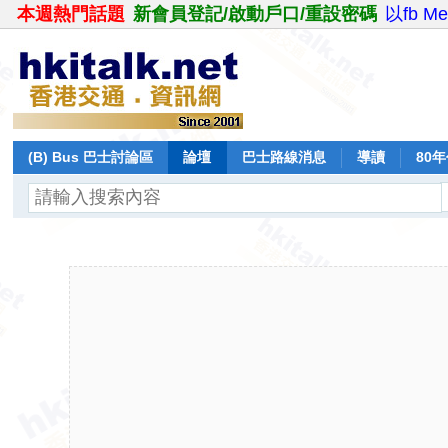
本週熱門話題
新會員登記/啟動戶口/重設密碼
以fb M
(B) Bus 巴士討論區
論壇
巴士路線消息
導讀
80
飛行報告
日誌
保留巴士
分享
記錄