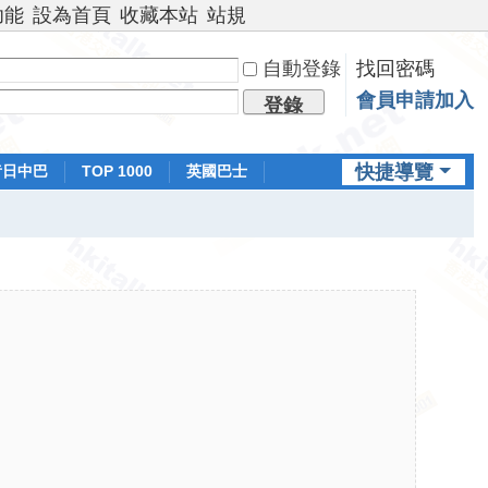
功能
設為首頁
收藏本站
站規
自動登錄
找回密碼
會員申請加入
登錄
快捷導覽
昔日中巴
TOP 1000
英國巴士
排行榜
日本鐵路