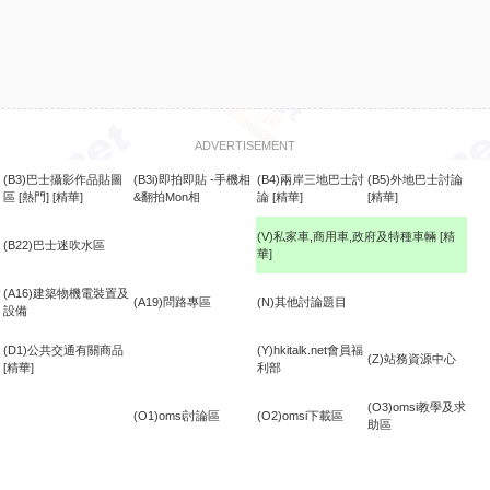
ADVERTISEMENT
(B3)巴士攝影作品貼圖
(B3i)即拍即貼 -手機相
(B4)兩岸三地巴士討
(B5)外地巴士討論
區
[熱門]
[精華]
&翻拍Mon相
論
[精華]
[精華]
(V)私家車,商用車,政府及特種車輛
[精
(B22)巴士迷吹水區
華]
食
(A16)建築物機電裝置及
(A19)問路專區
(N)其他討論題目
設備
(D1)公共交通有關商品
(Y)hkitalk.net會員福
(Z)站務資源中心
[精華]
利部
(O3)omsi教學及求
(O1)omsi討論區
(O2)omsi下載區
助區