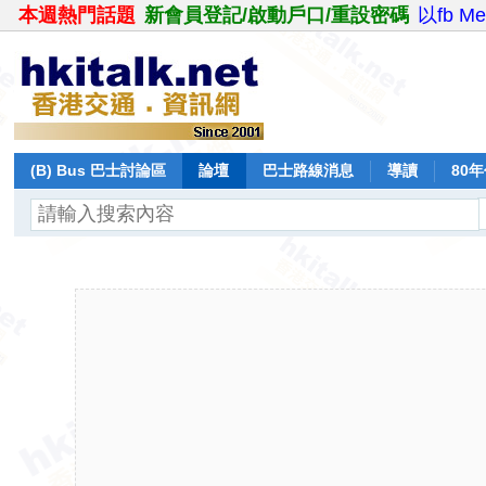
本週熱門話題
新會員登記/啟動戶口/重設密碼
以fb M
(B) Bus 巴士討論區
論壇
巴士路線消息
導讀
80
飛行報告
日誌
保留巴士
分享
記錄