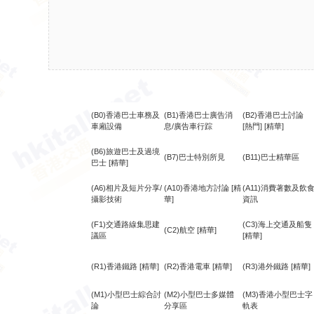
(B0)香港巴士車務及
(B1)香港巴士廣告消
(B2)香港巴士討論
車廂設備
息/廣告車行踪
[熱門]
[精華]
(B6)旅遊巴士及過境
(B7)巴士特別所見
(B11)巴士精華區
巴士
[精華]
(A6)相片及短片分享/
(A10)香港地方討論
[精
(A11)消費著數及飲
攝影技術
華]
資訊
(F1)交通路線集思建
(C3)海上交通及船隻
(C2)航空
[精華]
議區
[精華]
(R1)香港鐵路
[精華]
(R2)香港電車
[精華]
(R3)港外鐵路
[精華]
(M1)小型巴士綜合討
(M2)小型巴士多媒體
(M3)香港小型巴士字
論
分享區
軌表