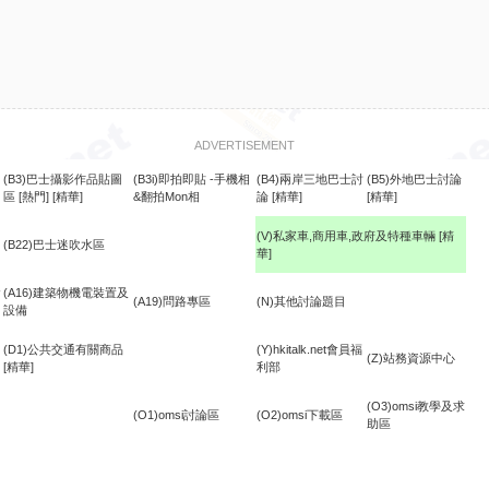
ADVERTISEMENT
(B3)巴士攝影作品貼圖
(B3i)即拍即貼 -手機相
(B4)兩岸三地巴士討
(B5)外地巴士討論
區
[熱門]
[精華]
&翻拍Mon相
論
[精華]
[精華]
(V)私家車,商用車,政府及特種車輛
[精
(B22)巴士迷吹水區
華]
食
(A16)建築物機電裝置及
(A19)問路專區
(N)其他討論題目
設備
(D1)公共交通有關商品
(Y)hkitalk.net會員福
(Z)站務資源中心
[精華]
利部
(O3)omsi教學及求
(O1)omsi討論區
(O2)omsi下載區
助區