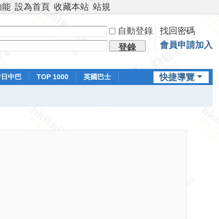
功能
設為首頁
收藏本站
站規
自動登錄
找回密碼
會員申請加入
登錄
快捷導覽
昔日中巴
TOP 1000
英國巴士
排行榜
日本鐵路