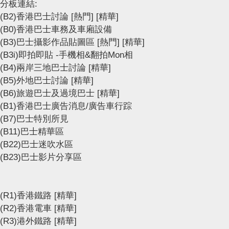
分板連結:
(B2)香港巴士討論
[熱門]
[精華]
(B0)香港巴士車務及車廂設備
(B3)巴士攝影作品貼圖區
[熱門]
[精華]
(B3i)即拍即貼 -手機相&翻拍Mon相
(B4)兩岸三地巴士討論
[精華]
(B5)外地巴士討論
[精華]
(B6)旅遊巴士及過境巴士
[精華]
(B1)香港巴士廣告消息/廣告車行踪
(B7)巴士特別所見
(B11)巴士精華區
(B22)巴士迷吹水區
(B23)巴士影片分享區
(R1)香港鐵路
[精華]
(R2)香港電車
[精華]
(R3)港外鐵路
[精華]