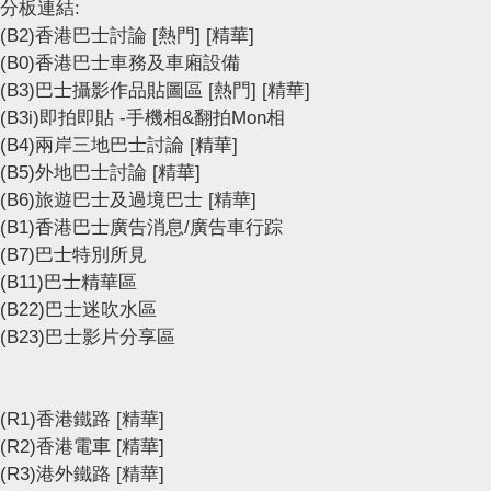
分板連結:
(B2)香港巴士討論
[熱門]
[精華]
(B0)香港巴士車務及車廂設備
(B3)巴士攝影作品貼圖區
[熱門]
[精華]
(B3i)即拍即貼 -手機相&翻拍Mon相
(B4)兩岸三地巴士討論
[精華]
(B5)外地巴士討論
[精華]
(B6)旅遊巴士及過境巴士
[精華]
(B1)香港巴士廣告消息/廣告車行踪
(B7)巴士特別所見
(B11)巴士精華區
(B22)巴士迷吹水區
(B23)巴士影片分享區
(R1)香港鐵路
[精華]
(R2)香港電車
[精華]
(R3)港外鐵路
[精華]