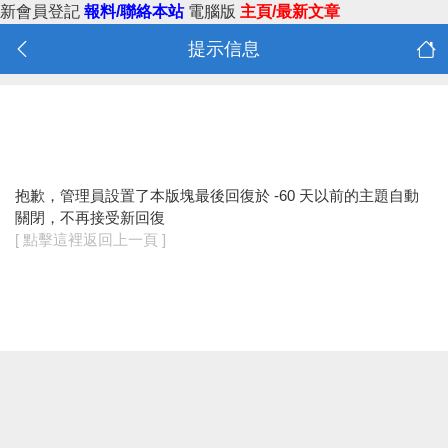
新會員登記
報料/聯絡本站
電腦版
主頁/最新文章
提示信息
抱歉，管理員設置了本版塊最後回復於 -60 天以前的主題自動
關閉，不再接受新回復
[ 點擊這裡返回上一頁 ]