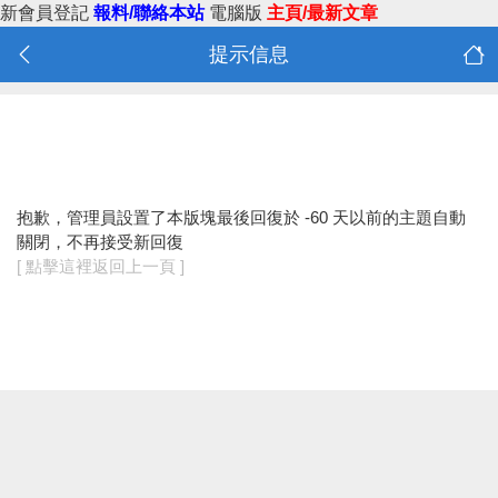
新會員登記
報料/聯絡本站
電腦版
主頁/最新文章
提示信息
抱歉，管理員設置了本版塊最後回復於 -60 天以前的主題自動
關閉，不再接受新回復
[ 點擊這裡返回上一頁 ]