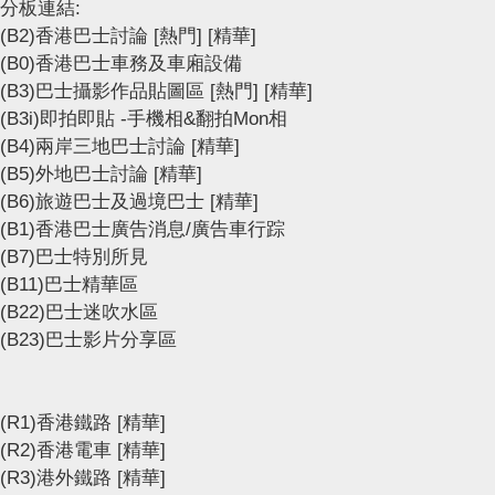
分板連結:
(B2)香港巴士討論
[熱門]
[精華]
(B0)香港巴士車務及車廂設備
(B3)巴士攝影作品貼圖區
[熱門]
[精華]
(B3i)即拍即貼 -手機相&翻拍Mon相
(B4)兩岸三地巴士討論
[精華]
(B5)外地巴士討論
[精華]
(B6)旅遊巴士及過境巴士
[精華]
(B1)香港巴士廣告消息/廣告車行踪
(B7)巴士特別所見
(B11)巴士精華區
(B22)巴士迷吹水區
(B23)巴士影片分享區
(R1)香港鐵路
[精華]
(R2)香港電車
[精華]
(R3)港外鐵路
[精華]