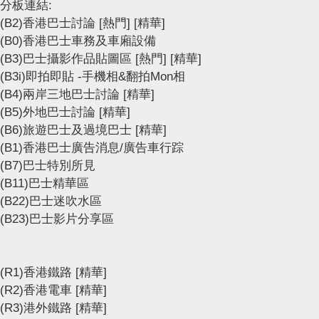
分板連結:
(B2)香港巴士討論
[熱門]
[精華]
(B0)香港巴士車務及車廂設備
(B3)巴士攝影作品貼圖區
[熱門]
[精華]
(B3i)即拍即貼 -手機相&翻拍Mon相
(B4)兩岸三地巴士討論
[精華]
(B5)外地巴士討論
[精華]
(B6)旅遊巴士及過境巴士
[精華]
(B1)香港巴士廣告消息/廣告車行踪
(B7)巴士特別所見
(B11)巴士精華區
(B22)巴士迷吹水區
(B23)巴士影片分享區
(R1)香港鐵路
[精華]
(R2)香港電車
[精華]
(R3)港外鐵路
[精華]