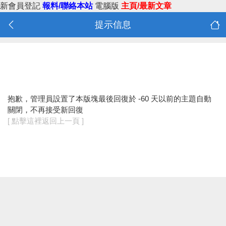
新會員登記
報料/聯絡本站
電腦版
主頁/最新文章
提示信息
抱歉，管理員設置了本版塊最後回復於 -60 天以前的主題自動
關閉，不再接受新回復
[ 點擊這裡返回上一頁 ]