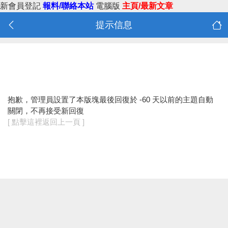
新會員登記
報料/聯絡本站
電腦版
主頁/最新文章
提示信息
抱歉，管理員設置了本版塊最後回復於 -60 天以前的主題自動
關閉，不再接受新回復
[ 點擊這裡返回上一頁 ]