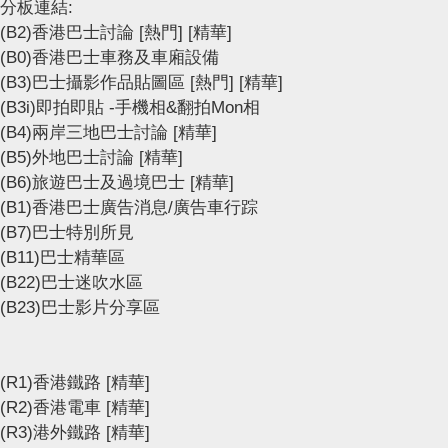
分板連結:
(B2)香港巴士討論
[熱門]
[精華]
(B0)香港巴士車務及車廂設備
(B3)巴士攝影作品貼圖區
[熱門]
[精華]
(B3i)即拍即貼 -手機相&翻拍Mon相
(B4)兩岸三地巴士討論
[精華]
(B5)外地巴士討論
[精華]
(B6)旅遊巴士及過境巴士
[精華]
(B1)香港巴士廣告消息/廣告車行踪
(B7)巴士特別所見
(B11)巴士精華區
(B22)巴士迷吹水區
(B23)巴士影片分享區
(R1)香港鐵路
[精華]
(R2)香港電車
[精華]
(R3)港外鐵路
[精華]