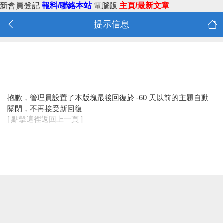
新會員登記
報料/聯絡本站
電腦版
主頁/最新文章
提示信息
抱歉，管理員設置了本版塊最後回復於 -60 天以前的主題自動
關閉，不再接受新回復
[ 點擊這裡返回上一頁 ]