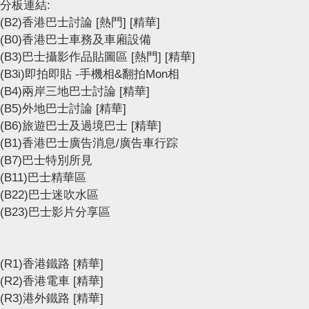
分板連結:
(B2)香港巴士討論
[熱門]
[精華]
(B0)香港巴士車務及車廂設備
(B3)巴士攝影作品貼圖區
[熱門]
[精華]
(B3i)即拍即貼 -手機相&翻拍Mon相
(B4)兩岸三地巴士討論
[精華]
(B5)外地巴士討論
[精華]
(B6)旅遊巴士及過境巴士
[精華]
(B1)香港巴士廣告消息/廣告車行踪
(B7)巴士特別所見
(B11)巴士精華區
(B22)巴士迷吹水區
(B23)巴士影片分享區
(R1)香港鐵路
[精華]
(R2)香港電車
[精華]
(R3)港外鐵路
[精華]