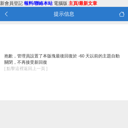
新會員登記
報料/聯絡本站
電腦版
主頁/最新文章
提示信息
抱歉，管理員設置了本版塊最後回復於 -60 天以前的主題自動
關閉，不再接受新回復
[ 點擊這裡返回上一頁 ]