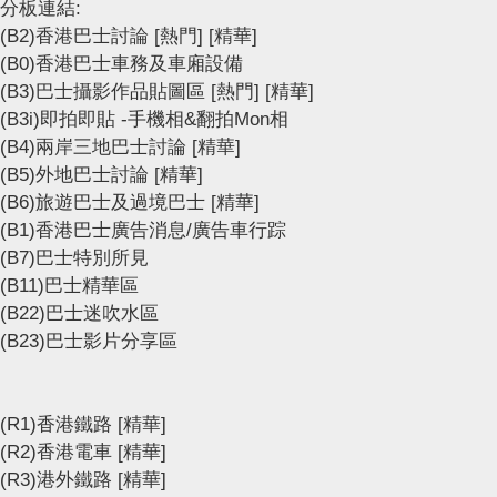
分板連結:
(B2)香港巴士討論
[熱門]
[精華]
(B0)香港巴士車務及車廂設備
(B3)巴士攝影作品貼圖區
[熱門]
[精華]
(B3i)即拍即貼 -手機相&翻拍Mon相
(B4)兩岸三地巴士討論
[精華]
(B5)外地巴士討論
[精華]
(B6)旅遊巴士及過境巴士
[精華]
(B1)香港巴士廣告消息/廣告車行踪
(B7)巴士特別所見
(B11)巴士精華區
(B22)巴士迷吹水區
(B23)巴士影片分享區
(R1)香港鐵路
[精華]
(R2)香港電車
[精華]
(R3)港外鐵路
[精華]