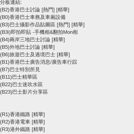
分板連結:
(B2)香港巴士討論
[熱門]
[精華]
(B0)香港巴士車務及車廂設備
(B3)巴士攝影作品貼圖區
[熱門]
[精華]
(B3i)即拍即貼 -手機相&翻拍Mon相
(B4)兩岸三地巴士討論
[精華]
(B5)外地巴士討論
[精華]
(B6)旅遊巴士及過境巴士
[精華]
(B1)香港巴士廣告消息/廣告車行踪
(B7)巴士特別所見
(B11)巴士精華區
(B22)巴士迷吹水區
(B23)巴士影片分享區
(R1)香港鐵路
[精華]
(R2)香港電車
[精華]
(R3)港外鐵路
[精華]