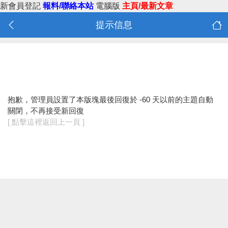
新會員登記
報料/聯絡本站
電腦版
主頁/最新文章
提示信息
抱歉，管理員設置了本版塊最後回復於 -60 天以前的主題自動
關閉，不再接受新回復
[ 點擊這裡返回上一頁 ]