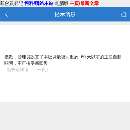
新會員登記
報料/聯絡本站
電腦版
主頁/最新文章
提示信息
抱歉，管理員設置了本版塊最後回復於 -60 天以前的主題自動
關閉，不再接受新回復
[ 點擊這裡返回上一頁 ]