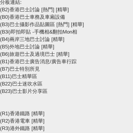
分板連結:
(B2)香港巴士討論
[熱門]
[精華]
(B0)香港巴士車務及車廂設備
(B3)巴士攝影作品貼圖區
[熱門]
[精華]
(B3i)即拍即貼 -手機相&翻拍Mon相
(B4)兩岸三地巴士討論
[精華]
(B5)外地巴士討論
[精華]
(B6)旅遊巴士及過境巴士
[精華]
(B1)香港巴士廣告消息/廣告車行踪
(B7)巴士特別所見
(B11)巴士精華區
(B22)巴士迷吹水區
(B23)巴士影片分享區
(R1)香港鐵路
[精華]
(R2)香港電車
[精華]
(R3)港外鐵路
[精華]