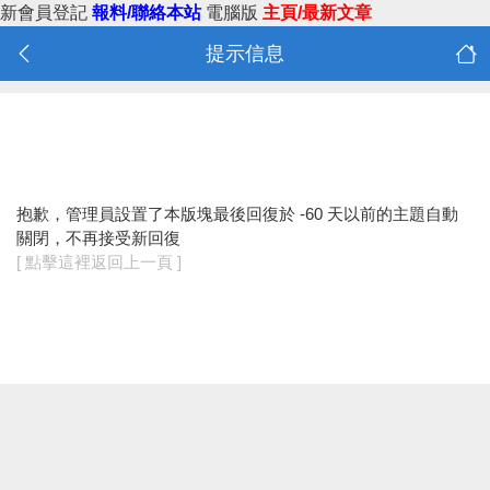
新會員登記
報料/聯絡本站
電腦版
主頁/最新文章
提示信息
抱歉，管理員設置了本版塊最後回復於 -60 天以前的主題自動
關閉，不再接受新回復
[ 點擊這裡返回上一頁 ]