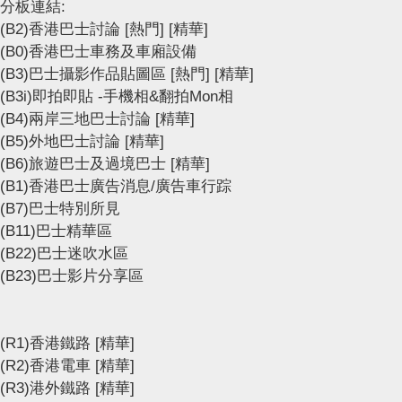
分板連結:
(B2)香港巴士討論
[熱門]
[精華]
(B0)香港巴士車務及車廂設備
(B3)巴士攝影作品貼圖區
[熱門]
[精華]
(B3i)即拍即貼 -手機相&翻拍Mon相
(B4)兩岸三地巴士討論
[精華]
(B5)外地巴士討論
[精華]
(B6)旅遊巴士及過境巴士
[精華]
(B1)香港巴士廣告消息/廣告車行踪
(B7)巴士特別所見
(B11)巴士精華區
(B22)巴士迷吹水區
(B23)巴士影片分享區
(R1)香港鐵路
[精華]
(R2)香港電車
[精華]
(R3)港外鐵路
[精華]