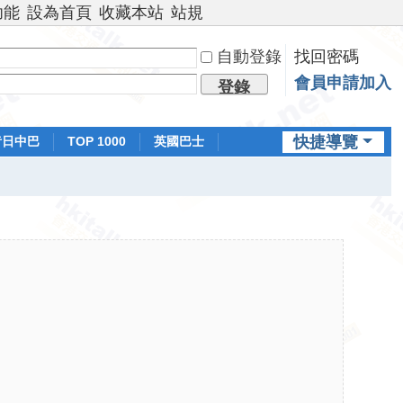
功能
設為首頁
收藏本站
站規
自動登錄
找回密碼
會員申請加入
登錄
快捷導覽
昔日中巴
TOP 1000
英國巴士
排行榜
日本鐵路