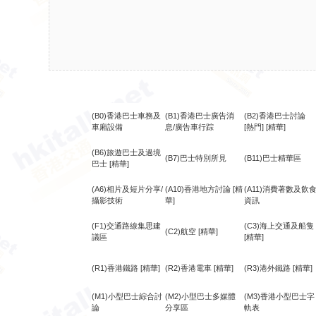
(B0)香港巴士車務及
(B1)香港巴士廣告消
(B2)香港巴士討論
車廂設備
息/廣告車行踪
[熱門]
[精華]
(B6)旅遊巴士及過境
(B7)巴士特別所見
(B11)巴士精華區
巴士
[精華]
(A6)相片及短片分享/
(A10)香港地方討論
[精
(A11)消費著數及飲
攝影技術
華]
資訊
(F1)交通路線集思建
(C3)海上交通及船隻
(C2)航空
[精華]
議區
[精華]
(R1)香港鐵路
[精華]
(R2)香港電車
[精華]
(R3)港外鐵路
[精華]
(M1)小型巴士綜合討
(M2)小型巴士多媒體
(M3)香港小型巴士字
論
分享區
軌表