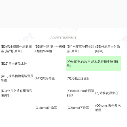
ADVERTISEMENT
(B3)巴士攝影作品貼圖
(B3i)即拍即貼 -手機相
(B4)兩岸三地巴士討
(B5)外地巴士討論
區
[熱門]
[精華]
&翻拍Mon相
論
[精華]
[精華]
(V)私家車,商用車,政府及特種車輛
[精
(B22)巴士迷吹水區
華]
食
(A16)建築物機電裝置及
(A19)問路專區
(N)其他討論題目
設備
(D1)公共交通有關商品
(Y)hkitalk.net會員福
(Z)站務資源中心
[精華]
利部
(O3)omsi教學及求
(O1)omsi討論區
(O2)omsi下載區
助區