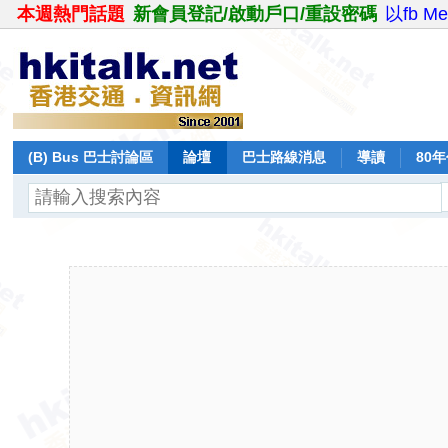
本週熱門話題
新會員登記/啟動戶口/重設密碼
以fb M
(B) Bus 巴士討論區
論壇
巴士路線消息
導讀
80
飛行報告
日誌
保留巴士
分享
記錄